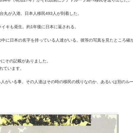
894年（明治27年）かそれ以前にグアドループ島へ移民を送り出した。
仙台丸が入港。日本人移民493人が到着した。
イキも発生。約1年後に日本に返される。
の中に日本の名字を持っている人達がいる。彼等の写真を見たところ確
かにその記載がありました。
れています。
る人がいる事。その人達はその時の移民の残りなのか、あるいは別のル