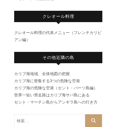
クレオール料理
クレオール料理の代表メニュー（フレンチカリビ
アン編）
その他近隣の島
カリブ海地域、全体地図の把握
カリブ海に密集する3つの危険な空港
カリブ海の危険な空港（セント・バーツ島編）
世界一短い滑走路はカリブ海サバ島にある
セント・マーチン島からアンギラ島への行き方
検
索…