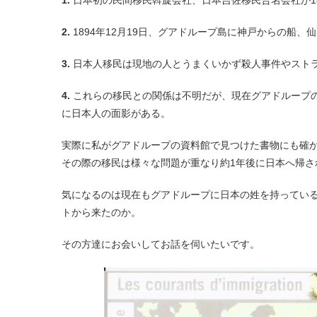
1.
日本初の民間移民斡旋会社、日本吉佐移民合名会社が1
2.
1894年12月19日、グアドループ島に神戸からの船、
3.
日本人移民は現地の人とうまくいかず殺人事件やストラ
4.
これらの移民との関係は不明だが、現在グアドループ
に日本人の面影がある。
実際に私がグアドループの資料館で見つけた書物にも確
その際の移民は様々な問題が重なり約1年後に日本へ帰さ
気になるのは現在もグアドループに日本の姓を持ってい
トから来たのか。
その方達にお会いしてお話を伺いたいです。