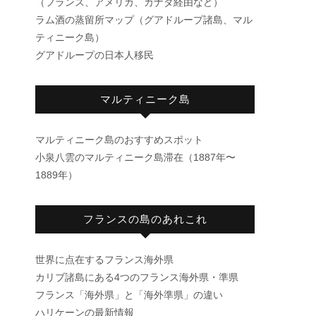
（フランス、アメリカ、カナダ経由など）
ラム酒の蒸留所マップ（グアドループ諸島、マル
ティニーク島）
グアドループの日本人移民
マルティニーク島
マルティニーク島のおすすめスポット
小泉八雲のマルティニーク島滞在（1887年〜
1889年）
フランスの島のあれこれ
世界に点在するフランス海外県
カリブ諸島にある4つのフランス海外県・準県
フランス「海外県」と「海外準県」の違い
ハリケーンの最新情報