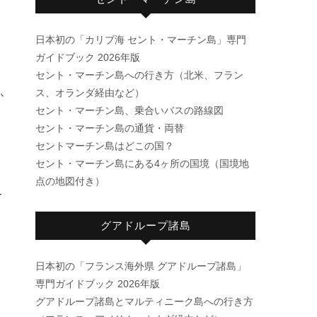
日本初の「カリブ海 セント・マーチン島」専門
ガイドブック 2026年版
セント・マーチン島への行き方（北米、フラン
ス、オランダ経由など）
か
セント・マーチン島、乗合いバスの路線図
セント・マーチン島の通貨・両替
セントマーチン島はどこの国？
セント・マーチン島にある4ヶ所の国境（国境地
点の地図付き）
ー
グアドループ諸島
日本初の「フランス海外県 グアドループ諸島」
専門ガイドブック 2026年版
グアドループ諸島とマルティニーク島への行き方