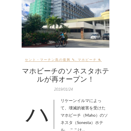
セント・マーチン島の復興 🔧
,
マホビーチ 🛬
マホビーチのソネスタホテ
ルが再オープン！
2019/01/24
リケーンイルマによっ
ハ
て、壊滅的被害を受けた
マホビーチ（Maho）のソ
ネスタ（Sonesta）ホテ
ル。 ここは…