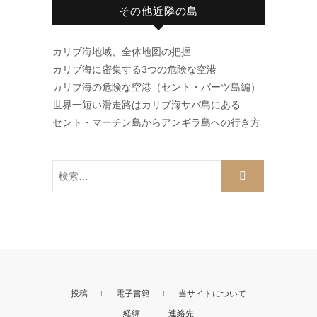
その他近隣の島
カリブ海地域、全体地図の把握
カリブ海に密集する3つの危険な空港
カリブ海の危険な空港（セント・バーツ島編）
世界一短い滑走路はカリブ海サバ島にある
セント・マーチン島からアンギラ島への行き方
検
索…
投稿
電子書籍
当サイトについて
経緯
連絡先