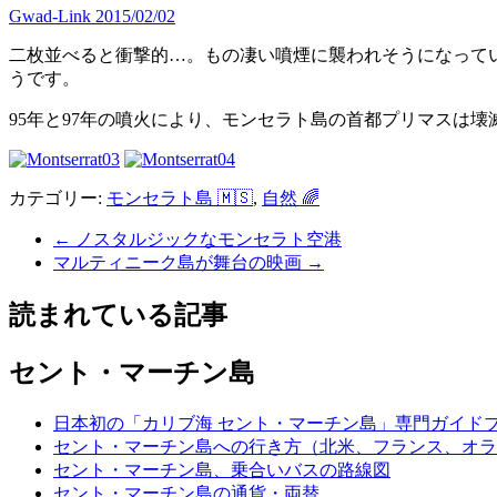
Gwad-Link
2015/02/02
二枚並べると衝撃的…。もの凄い噴煙に襲われそうになってい
うです。
95年と97年の噴火により、モンセラト島の首都プリマスは
カテゴリー:
モンセラト島 🇲🇸
,
自然 🌈
←
ノスタルジックなモンセラト空港
マルティニーク島が舞台の映画
→
読まれている記事
セント・マーチン島
日本初の「カリブ海 セント・マーチン島」専門ガイドブッ
セント・マーチン島への行き方（北米、フランス、オラ
セント・マーチン島、乗合いバスの路線図
セント・マーチン島の通貨・両替