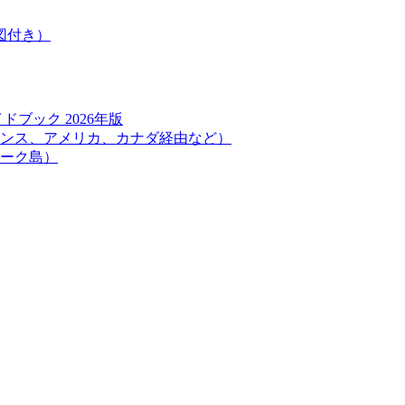
図付き）
ブック 2026年版
ンス、アメリカ、カナダ経由など）
ーク島）