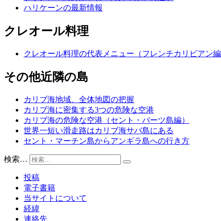
ハリケーンの最新情報
クレオール料理
クレオール料理の代表メニュー（フレンチカリビアン編
その他近隣の島
カリブ海地域、全体地図の把握
カリブ海に密集する3つの危険な空港
カリブ海の危険な空港（セント・バーツ島編）
世界一短い滑走路はカリブ海サバ島にある
セント・マーチン島からアンギラ島への行き方
検索…
投稿
電子書籍
当サイトについて
経緯
連絡先