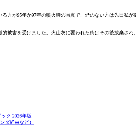
る方が95年か97年の噴火時の写真で、煙のない方は先日私
壊滅的被害を受けました。火山灰に覆われた街はその後放棄され
ク 2026年版
ンダ経由など）